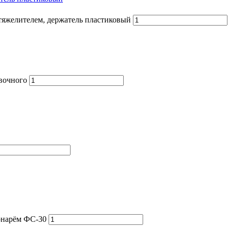
тяжелителем, держатель пластиковый
овочного
онарём ФС-30