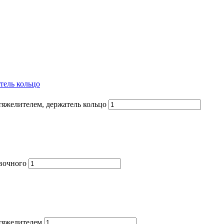
тель кольцо
тяжелителем, держатель кольцо
овочного
тяжелителем