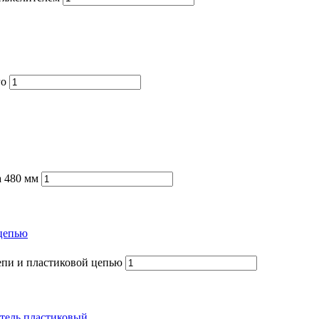
го
а 480 мм
 цепью
епи и пластиковой цепью
тель пластиковый