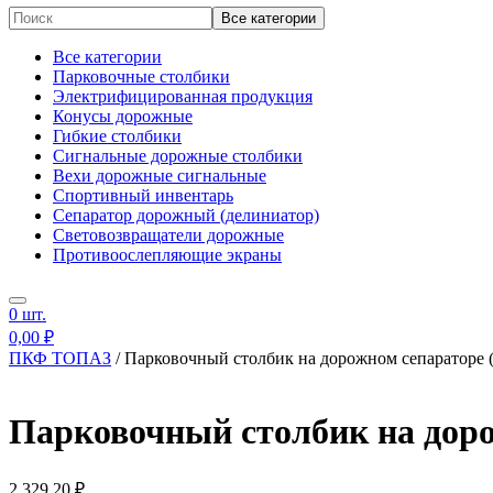
Все категории
Все категории
Парковочные столбики
Электрифицированная продукция
Конусы дорожные
Гибкие столбики
Сигнальные дорожные столбики
Вехи дорожные сигнальные
Спортивный инвентарь
Сепаратор дорожный (делиниатор)
Световозвращатели дорожные
Противоослепляющие экраны
Дорожные ограждения пластиковые
Опознавательные столбики
0
шт.
Сигнальные фонари
Дорожные знаки
0,00
₽
Универсальный утяжелитель
ПКФ ТОПАЗ
/
Парковочный столбик на дорожном сепараторе 
Прочее
Парковочный столбик на доро
2 329,20
₽