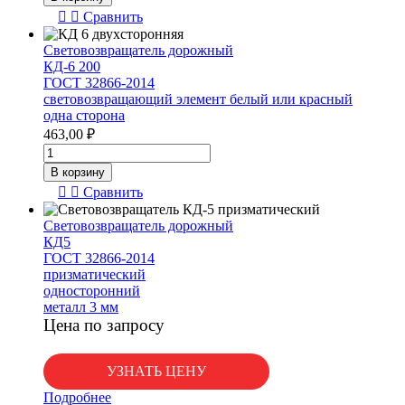
Световозвращатель
Сравнить
дорожный
КД-1
Световозвращатель дорожный
ГОСТ
КД-6 200
32866-
ГОСТ 32866-2014
2014
световозвращающий элемент белый или красный
на
одна сторона
основании
463,00
₽
белый
Количество
товара
В корзину
Световозвращатель
Сравнить
дорожный
КД-6
Световозвращатель дорожный
200
КД5
ГОСТ
ГОСТ 32866-2014
32866-
призматический
2014
односторонний
световозвращающий
металл 3 мм
элемент
Цена по запросу
белый
или
красный
УЗНАТЬ ЦЕНУ
одна
сторона
Подробнее