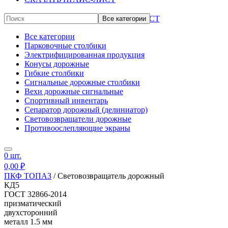
СКАЧАТЬ ПРАЙС-ЛИСТ
Все категории
Все категории
Парковочные столбики
Электрифицированная продукция
Конусы дорожные
Гибкие столбики
Сигнальные дорожные столбики
Вехи дорожные сигнальные
Спортивный инвентарь
Сепаратор дорожный (делиниатор)
Световозвращатели дорожные
Противоослепляющие экраны
Дорожные ограждения пластиковые
Опознавательные столбики
0
шт.
Сигнальные фонари
Дорожные знаки
0,00
₽
Универсальный утяжелитель
ПКФ ТОПАЗ
/
Световозвращатель дорожный
Прочее
КД5
ГОСТ 32866-2014
призматический
двухсторонний
металл 1.5 мм