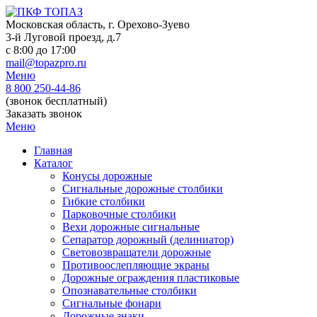
Skip
to
Московская область, г. Орехово-Зуево
content
3-й Луговой проезд, д.7
c 8:00 до 17:00
mail@topazpro.ru
Меню
8 800 250-44-86
(звонок бесплатный)
Заказать звонок
Меню
Главная
Каталог
Конусы дорожные
Сигнальные дорожные столбики
Гибкие столбики
Парковочные столбики
Вехи дорожные сигнальные
Сепаратор дорожный (делиниатор)
Световозвращатели дорожные
Противоослепляющие экраны
Дорожные ограждения пластиковые
Опознавательные столбики
Сигнальные фонари
Дорожные знаки