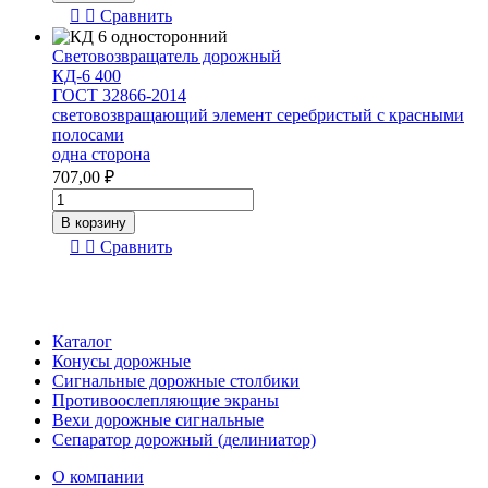
Световозвращатель
Сравнить
дорожный
КД-6
Световозвращатель дорожный
400ГОСТ
КД-6 400
32866-
ГОСТ 32866-2014
2014
световозвращающий элемент серебристый с красными
световозвращающий
полосами
элемент
одна сторона
красный
707,00
₽
одна
Количество
сторона
товара
В корзину
Световозвращатель
Сравнить
дорожный
КД-6
400
ГОСТ
32866-
Каталог
2014
Конусы дорожные
световозвращающий
Сигнальные дорожные столбики
элемент
Противоослепляющие экраны
серебристый
Вехи дорожные сигнальные
с
Сепаратор дорожный (делиниатор)
красными
полосами
О компании