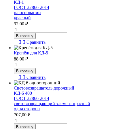
КД-1
ГОСТ
ГОСТ 32866-2014
32866-
на основании
2014
красный
на
92,00
₽
основании
Количество
белый
товара
В корзину
Световозвращатель
Сравнить
дорожный
КД-1
Крепёж для КД-5
ГОСТ
88,00
₽
32866-
Количество
2014
товара
на
В корзину
Крепёж
основании
Сравнить
для
красный
КД-5
Световозвращатель дорожный
КД-6 400
ГОСТ 32866-2014
световозвращающий элемент красный
одна сторона
707,00
₽
Количество
товара
В корзину