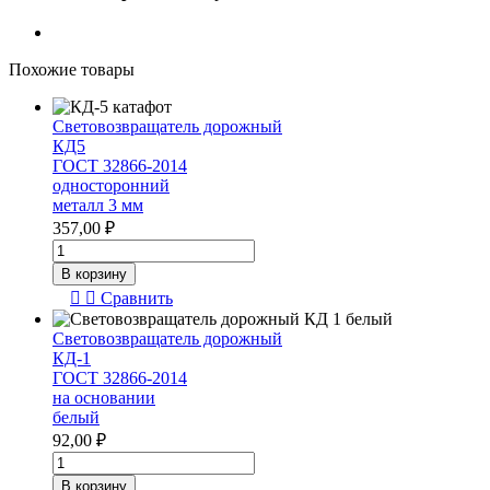
Похожие товары
Световозвращатель дорожный
КД5
ГОСТ 32866-2014
односторонний
металл 3 мм
357,00
₽
Количество
товара
В корзину
Световозвращатель
Сравнить
дорожный
КД5
Световозвращатель дорожный
ГОСТ
КД-1
32866-
ГОСТ 32866-2014
2014
на основании
односторонний
белый
металл
92,00
₽
3
Количество
мм
товара
В корзину