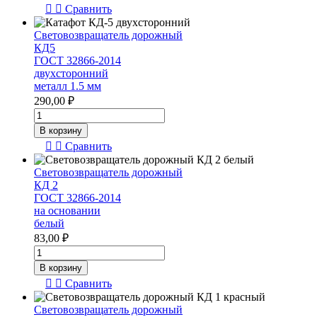
Сравнить
Световозвращатель дорожный
КД5
ГОСТ 32866-2014
двухсторонний
металл 1.5 мм
290,00
₽
Количество
товара
В корзину
Световозвращатель
Сравнить
дорожный
КД5
Световозвращатель дорожный
ГОСТ
КД 2
32866-
ГОСТ 32866-2014
2014
на основании
двухсторонний
белый
металл
83,00
₽
1.5
Количество
мм
товара
В корзину
Световозвращатель
Сравнить
дорожный
КД
Световозвращатель дорожный
2