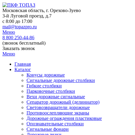
Skip
to
Московская область, г. Орехово-Зуево
content
3-й Луговой проезд, д.7
c 8:00 до 17:00
mail@topazpro.ru
Меню
8 800 250-44-86
(звонок бесплатный)
Заказать звонок
Меню
Главная
Каталог
Конусы дорожные
Сигнальные дорожные столбики
Гибкие столбики
Парковочные столбики
Вехи дорожные сигнальные
Сепаратор дорожный (делиниатор)
Световозвращатели дорожные
Противоослепляющие экраны
Дорожные ограждения пластиковые
Опознавательные столбики
Сигнальные фонари
Дорожные знаки