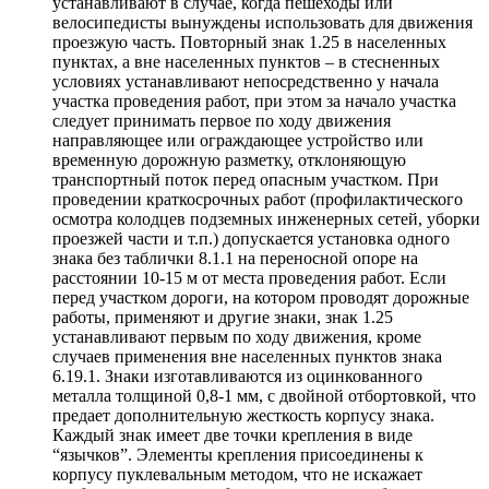
устанавливают в случае, когда пешеходы или
велосипедисты вынуждены использовать для движения
проезжую часть. Повторный знак 1.25 в населенных
пунктах, а вне населенных пунктов – в стесненных
условиях устанавливают непосредственно у начала
участка проведения работ, при этом за начало участка
следует принимать первое по ходу движения
направляющее или ограждающее устройство или
временную дорожную разметку, отклоняющую
транспортный поток перед опасным участком. При
проведении краткосрочных работ (профилактического
осмотра колодцев подземных инженерных сетей, уборки
проезжей части и т.п.) допускается установка одного
знака без таблички 8.1.1 на переносной опоре на
расстоянии 10-15 м от места проведения работ. Если
перед участком дороги, на котором проводят дорожные
работы, применяют и другие знаки, знак 1.25
устанавливают первым по ходу движения, кроме
случаев применения вне населенных пунктов знака
6.19.1. Знаки изготавливаются из оцинкованного
металла толщиной 0,8-1 мм, с двойной отбортовкой, что
предает дополнительную жесткость корпусу знака.
Каждый знак имеет две точки крепления в виде
“язычков”. Элементы крепления присоединены к
корпусу пуклевальным методом, что не искажает