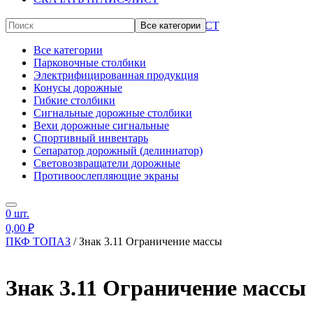
СКАЧАТЬ ПРАЙС-ЛИСТ
Все категории
Все категории
Парковочные столбики
Электрифицированная продукция
Конусы дорожные
Гибкие столбики
Сигнальные дорожные столбики
Вехи дорожные сигнальные
Спортивный инвентарь
Сепаратор дорожный (делиниатор)
Световозвращатели дорожные
Противоослепляющие экраны
Дорожные ограждения пластиковые
Опознавательные столбики
0
шт.
Сигнальные фонари
Дорожные знаки
0,00
₽
Универсальный утяжелитель
ПКФ ТОПАЗ
/
Знак 3.11 Ограничение массы
Прочее
Знак 3.11 Ограничение массы