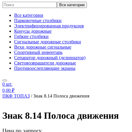
Все категории
Все категории
Парковочные столбики
Электрифицированная продукция
Конусы дорожные
Гибкие столбики
Сигнальные дорожные столбики
Вехи дорожные сигнальные
Спортивный инвентарь
Сепаратор дорожный (делиниатор)
Световозвращатели дорожные
Противоослепляющие экраны
Дорожные ограждения пластиковые
Опознавательные столбики
0
шт.
Сигнальные фонари
Дорожные знаки
0,00
₽
Универсальный утяжелитель
ПКФ ТОПАЗ
/
Знак 8.14 Полоса движения
Прочее
Знак 8.14 Полоса движения
Цена по запросу