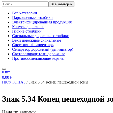
Все категории
Все категории
Парковочные столбики
Электрифицированная продукция
Конусы дорожные
Гибкие столбики
Сигнальные дорожные столбики
Вехи дорожные сигнальные
Спортивный инвентарь
Сепаратор дорожный (делиниатор)
Световозвращатели дорожные
Противоослепляющие экраны
Дорожные ограждения пластиковые
Опознавательные столбики
0
шт.
Сигнальные фонари
Дорожные знаки
0,00
₽
Универсальный утяжелитель
ПКФ ТОПАЗ
/
Знак 5.34 Конец пешеходной зоны
Прочее
Знак 5.34 Конец пешеходной з
Цена по запросу